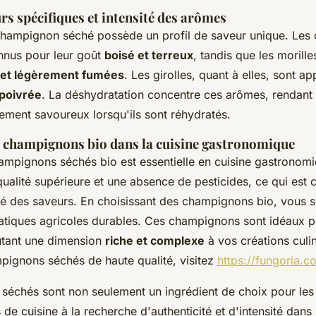
urs spécifiques et intensité des arômes
hampignon séché possède un profil de saveur unique. Les 
nnus pour leur goût
boisé et terreux
, tandis que les morille
 et légèrement fumées
. Les girolles, quant à elles, sont a
 poivrée
. La déshydratation concentre ces arômes, rendant
rement savoureux lorsqu'ils sont réhydratés.
 champignons bio dans la cuisine gastronomique
champignons séchés bio est essentielle en cuisine gastronomiq
qualité supérieure et une absence de pesticides, ce qui est c
té des saveurs. En choisissant des champignons bio, vous 
atiques agricoles durables. Ces champignons sont idéaux p
utant une dimension
riche et complexe
à vos créations culi
pignons séchés de haute qualité, visitez
https://fungoria.c
échés sont non seulement un ingrédient de choix pour les 
de cuisine à la recherche d'authenticité et d'intensité dans 