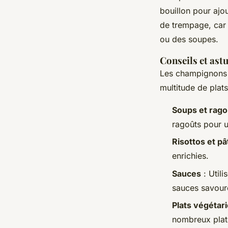
bouillon pour ajo
de trempage, car 
ou des soupes.
Conseils et ast
Les champignons 
multitude de plats
Soups et rago
ragoûts pour 
Risottos et pâ
enrichies.
Sauces
: Util
sauces savour
Plats végétar
nombreux plats