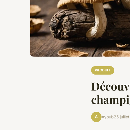
PRODUIT
Découvr
champi
A
Ayoub
25 juill