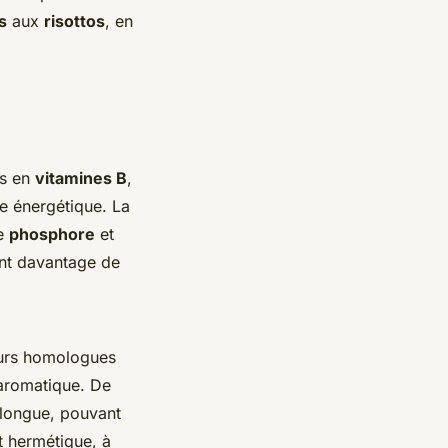
s
aux
risottos
, en
es en
vitamines B
,
me énergétique. La
de
phosphore
et
ent davantage de
eurs homologues
 aromatique. De
 longue, pouvant
t hermétique, à