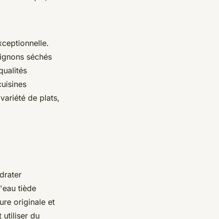
ceptionnelle.
pignons séchés
qualités
cuisines
variété de plats,
drater
'eau tiède
ure originale et
utiliser du