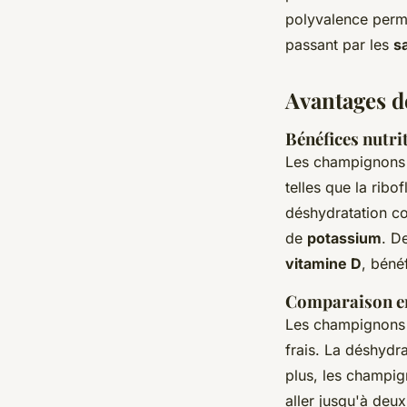
polyvalence perme
passant par les
s
Avantages 
Bénéfices nutri
Les champignons s
telles que la ribo
déshydratation c
de
potassium
. D
vitamine D
, béné
Comparaison en
Les champignons 
frais. La déshydr
plus, les champi
aller jusqu'à deu