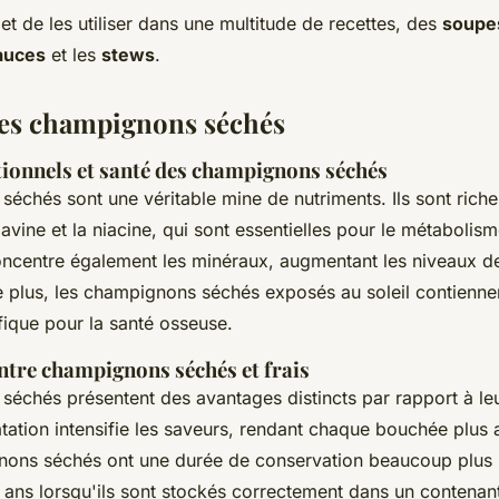
t de les utiliser dans une multitude de recettes, des
soupe
auces
et les
stews
.
des champignons séchés
tionnels et santé des champignons séchés
échés sont une véritable mine de nutriments. Ils sont rich
flavine et la niacine, qui sont essentielles pour le métabolis
oncentre également les minéraux, augmentant les niveaux 
e plus, les champignons séchés exposés au soleil contienn
fique pour la santé osseuse.
tre champignons séchés et frais
séchés présentent des avantages distincts par rapport à l
atation intensifie les saveurs, rendant chaque bouchée plus
gnons séchés ont une durée de conservation beaucoup plus
x ans lorsqu'ils sont stockés correctement dans un contenan