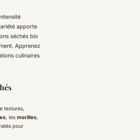
ntensité
variété apporte
nons séchés bio
ement. Apprenez
tions culinaires
chés
e textures,
es
, les
morilles
,
ratés pour