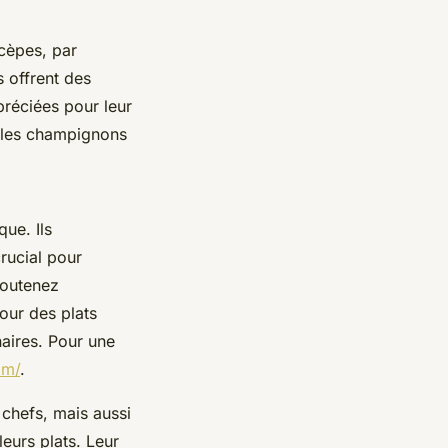
cèpes, par
s offrent des
ppréciées pour leur
 les champignons
ue. Ils
rucial pour
soutenez
our des plats
naires. Pour une
om/
.
chefs, mais aussi
leurs plats. Leur