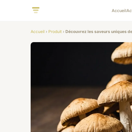
Accueil
Ac
Accueil
›
Produit
›
Découvrez les saveurs uniques 