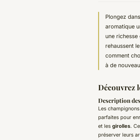
Plongez dans
aromatique un
une richesse
rehaussent l
comment chois
à de nouvea
Découvrez l
Description des
Les champignons s
parfaites pour enr
et les
girolles
. C
préserver leurs ar