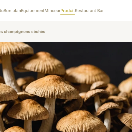
tu
Bon plan
Equipement
Minceur
Produit
Restaurant Bar
des champignons séchés