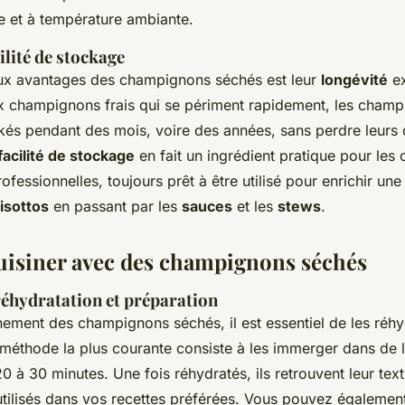
re et à température ambiante.
ilité de stockage
aux avantages des champignons séchés est leur
longévité
ex
x champignons frais qui se périment rapidement, les cham
kés pendant des mois, voire des années, sans perdre leurs 
facilité de stockage
en fait un ingrédient pratique pour les 
fessionnelles, toujours prêt à être utilisé pour enrichir une 
risottos
en passant par les
sauces
et les
stews
.
isiner avec des champignons séchés
éhydratation et préparation
inement des champignons séchés, il est essentiel de les réhy
méthode la plus courante consiste à les immerger dans de l
 à 30 minutes. Une fois réhydratés, ils retrouvent leur text
 utilisés dans vos recettes préférées. Vous pouvez également 