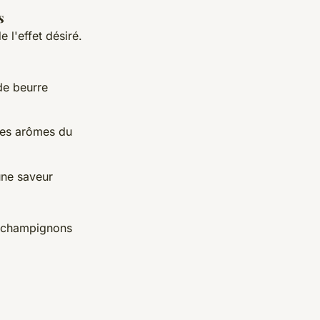
s
 l'effet désiré.
de beurre
res arômes du
une saveur
es champignons