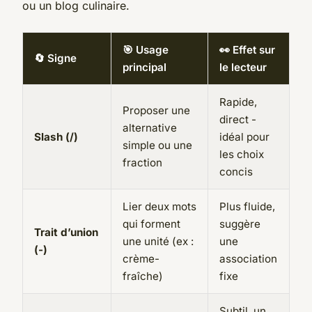
ou un blog culinaire.
🎯 Usage
👀 Effet sur
🔄 Signe
principal
le lecteur
Rapide,
Proposer une
direct -
alternative
Slash (/)
idéal pour
simple ou une
les choix
fraction
concis
Lier deux mots
Plus fluide,
qui forment
suggère
Trait d’union
une unité (ex :
une
(-)
crème-
association
fraîche)
fixe
Subtil, un